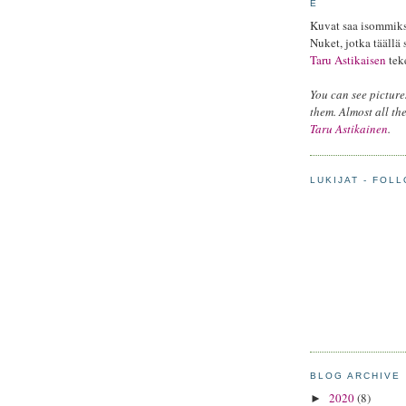
E
Kuvat saa isommiksi
Nuket, jotka täällä 
Taru Astikaisen
tek
You can see pictures
them. Almost all th
Taru Astikainen
.
LUKIJAT - FOL
BLOG ARCHIVE
2020
(8)
►