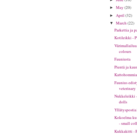
May
(20)
►
April
(32)
►
March
(22)
▼
Parkettia ja p
Kotileikki - 
Värimallailua
colours
Fauniusta
Pientä ja kau
Kattohommia 
Faunius edis
veterinary
Nukkeleikki 
dolls
Yllätyspostia!
Kokoelma kun
- small col
Kukkakitti - 