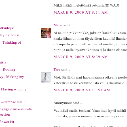
Mikä määrä mielettömiä ostoksia!!!! WAU!
MARCH 9, 2009 AT 8:11 AM
Maria
said...
alkintoja!
Ai ai.. tuo pikkunukke, joka on kaakelikuvassa,
Playing house
kaakelithan on ihan täydellisen kauniit! Ihania 
 - Thinking of
oli superhyper onnelliset pienet miehet, joiden
pupu ja nalle löysivät kotinsa :) Ja ihana oli taa
MARCH 9, 2009 AT 8:39 AM
nista
- Roofing
Taru
said...
tyy - Making my
Moi, Siellä on pari hapannaamaa oikealla puole
kateellisia tosta keinutuolista vai :) Hauskaa oli,
- Playing with my
MARCH 9, 2009 AT 11:53 AM
 - Surprise mail!
Anonymous said...
gliga dansk-astioita
Vau mikä saalis, tosiaan! Vaan ihan hyvä määrä 
lection
tuomista, ja myös mummulaan mummu ja vaari. 
Flower kit