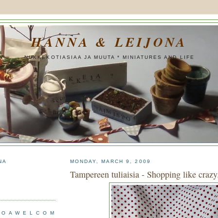
HANNA & LEIJONA
NUKKEKOTIASIAA JA MUUTA * MINIATURES AND LIFE
NA
MONDAY, MARCH 9, 2009
Tampereen tuliaisia - Shopping like crazy.
 O A W E L C O M