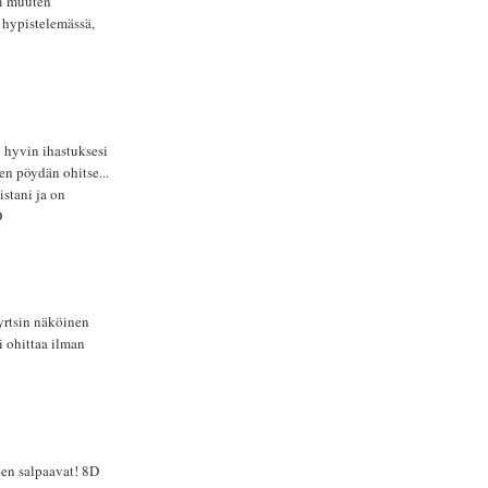
li muuten
 hypistelemässä,
 hyvin ihastuksesi
en pöydän ohitse...
stani ja on
D
yrtsin näköinen
i ohittaa ilman
en salpaavat! 8D