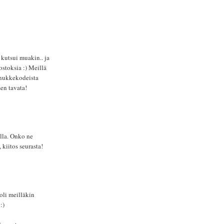
 kutsui muakin.. ja
ostoksia :) Meillä
 nukkekodeista
sen tavata!
lla. Onko ne
 kiitos seurasta!
oli meilläkin
:)