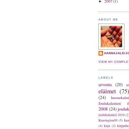
2007
(1)
►
ABOUT ME
HANNAJALEIJ
VIEW MY COMPLE
LABELS
arvonta
(20)
as
eläimet
(75
(24)
huonekalu
Joulukalenteri
(
2008
(24)
jouluk
joulukalenteri 2010
(2
ker
Kensington09
(5)
kirjailu
(4)
kirja
(2)