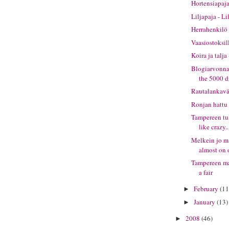
Hortensiapaj
Liljapaja - Li
Herrahenkilö 
Vaasiostoksil
Koira ja talj
Blogiarvonnan
the 5000 
Rautalankavä
Ronjan hattu 
Tampereen tul
like crazy..
Melkein jo ma
almost on 
Tampereen ma
a fair
February
(11
►
January
(13)
►
2008
(46)
►