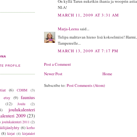
On kyllä Tarun nuketkin ihania ja wooprin asti
NI-A!
MARCH 11, 2009 AT 3:31 AM
Marja-Leena
said...
Tulipa mahtavan hieno lisä kokoelmiisi! Harmi,
Tampereelle...
MARCH 13, 2009 AT 7:17 PM
ONA
Post a Comment
TE PROFILE
Newer Post
Home
Subscribe to:
Post Comments (Atom)
tiat
(6)
CDHM
(3)
)
faunius
etsy
(9)
t
(12)
Joulu
(2)
joulukalenteri
8)
alenteri 2009
(23)
)
joulukalenteri 2011
(2)
äilijänlyhty
(6)
kerho
(8)
kirjat
(4)
kirjatalot