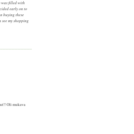
 was filled with
cided early on to
on buying these
an see my shopping
nut!! Oli mukava