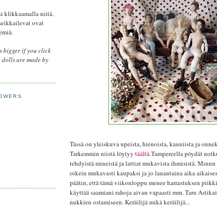
 klikkaamalla niitä.
seikkailevat ovat
emiä.
 bigger if you click
e dolls are made by
LOWERS
Tässä on yleiskuva upeista, hienoista, kauniista ja onnek
Tarkemmin niistä löytyy
täältä
.Tampereella pöydät notk
tehdyistä mineistä ja lattiat mukavista ihmisistä. Minun
oikein mukavasti kaupaksi ja jo lauantaina aika aikaise
päätin, että tämä viikonloppu menee harrastuksen piikkii
käyttää saamiani rahoja aivan vapaasti mm. Taru Astika
nukkien ostamiseen. Keräilijä mikä keräilijä...