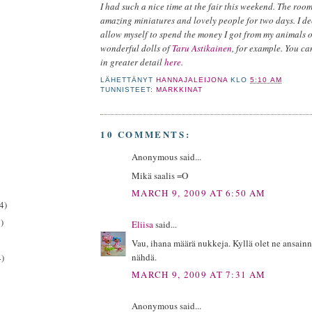
I had such a nice time at the fair this weekend. The room
amazing miniatures and lovely people for two days. I de
allow myself to spend the money I got from my animals 
wonderful dolls of
Taru Astikainen
, for example. You c
in greater detail
here
.
LÄHETTÄNYT
HANNAJALEIJONA
KLO
5:10 AM
TUNNISTEET:
MARKKINAT
10 COMMENTS:
Anonymous said...
Mikä saalis =O
MARCH 9, 2009 AT 6:50 AM
4)
)
Eliisa
said...
Vau, ihana määrä nukkeja. Kyllä olet ne ansain
nähdä.
4)
MARCH 9, 2009 AT 7:31 AM
Anonymous said...