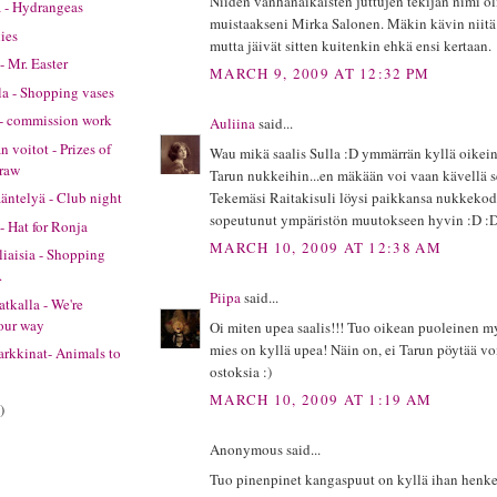
Niiden vanhanaikaisten juttujen tekijän nimi o
a - Hydrangeas
muistaakseni Mirka Salonen. Mäkin kävin niitä
lies
mutta jäivät sitten kuitenkin ehkä ensi kertaan.
- Mr. Easter
MARCH 9, 2009 AT 12:32 PM
la - Shopping vases
a - commission work
Auliina
said...
 voitot - Prizes of
Wau mikä saalis Sulla :D ymmärrän kyllä oikein
draw
Tarun nukkeihin...en mäkään voi vaan kävellä s
Tekemäsi Raitakisuli löysi paikkansa nukkekodi
äntelyä - Club night
sopeutunut ympäristön muutokseen hyvin :D :
- Hat for Ronja
MARCH 10, 2009 AT 12:38 AM
iaisia - Shopping
.
Piipa
said...
tkalla - We're
our way
Oi miten upea saalis!!! Tuo oikean puoleinen m
mies on kyllä upea! Näin on, ei Tarun pöytää vo
rkkinat- Animals to
ostoksia :)
MARCH 10, 2009 AT 1:19 AM
)
Anonymous said...
Tuo pinenpinet kangaspuut on kyllä ihan henke