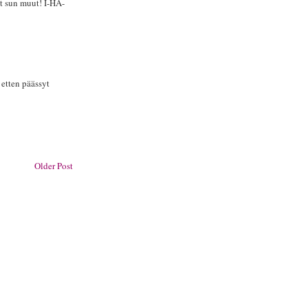
at sun muut! I-HA-
 etten päässyt
Older Post