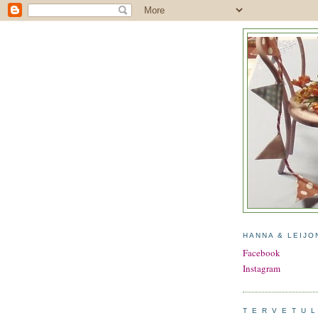
HANNA & LEIJO
Facebook
Instagram
T E R V E T U L