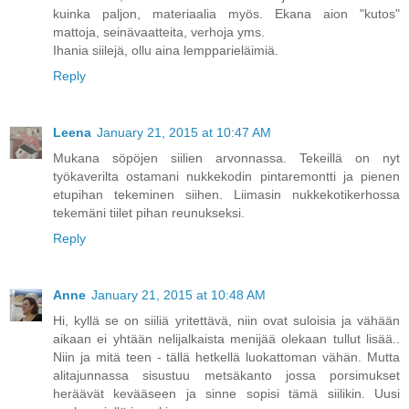
kuinka paljon, materiaalia myös. Ekana aion "kutos"
mattoja, seinävaatteita, verhoja yms.
Ihania siilejä, ollu aina lempparieläimiä.
Reply
Leena
January 21, 2015 at 10:47 AM
Mukana söpöjen siilien arvonnassa. Tekeillä on nyt
työkaverilta ostamani nukkekodin pintaremontti ja pienen
etupihan tekeminen siihen. Liimasin nukkekotikerhossa
tekemäni tiilet pihan reunukseksi.
Reply
Anne
January 21, 2015 at 10:48 AM
Hi, kyllä se on siiliä yritettävä, niin ovat suloisia ja vähään
aikaan ei yhtään nelijalkaista menijää olekaan tullut lisää..
Niin ja mitä teen - tällä hetkellä luokattoman vähän. Mutta
alitajunnassa sisustuu metsäkanto jossa porsimukset
heräävät kevääseen ja sinne sopisi tämä siilikin. Uusi