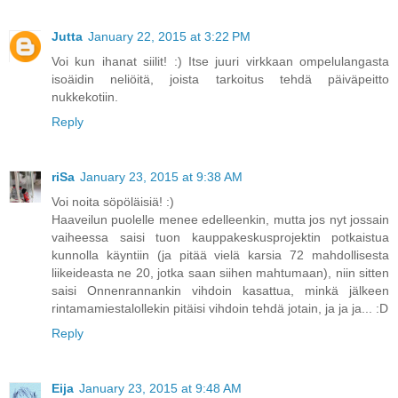
Jutta
January 22, 2015 at 3:22 PM
Voi kun ihanat siilit! :) Itse juuri virkkaan ompelulangasta
isoäidin neliöitä, joista tarkoitus tehdä päiväpeitto
nukkekotiin.
Reply
riSa
January 23, 2015 at 9:38 AM
Voi noita söpöläisiä! :)
Haaveilun puolelle menee edelleenkin, mutta jos nyt jossain
vaiheessa saisi tuon kauppakeskusprojektin potkaistua
kunnolla käyntiin (ja pitää vielä karsia 72 mahdollisesta
liikeideasta ne 20, jotka saan siihen mahtumaan), niin sitten
saisi Onnenrannankin vihdoin kasattua, minkä jälkeen
rintamamiestalollekin pitäisi vihdoin tehdä jotain, ja ja ja... :D
Reply
Eija
January 23, 2015 at 9:48 AM