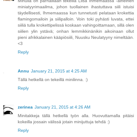
Minulla on parhaillaan tekeillä Liisa Ihmemaassa -aiheinen
miniatyyrimaailma, johon tuollainen ihastuttava siili istuisi
täydellisesti, Ihmemaassa kun tunnetusti pelataan krokettia
flamingomailoin ja siilipalloin. Voin toki pyhästi luvata, ettei
siiliä tulla krokettipelissä koskaan vahingoittamaan, sillä olen
siilien ylin ystävä; onhan lemmikkinänikin aikoinaan ollut
pieni afrikkalainen kääpiösiili, Nuusku Neulatyyny nimeltään.
<3
Reply
Annu
January 21, 2015 at 4:25 AM
Tällä hetkellä on tekeillä minilinna. :)
Reply
zerinea
January 21, 2015 at 4:26 AM
Minitakkeja tällä hetkellä työn alla. Huovuttamalla pitäisi
kokeilla jossain välissä jotain minijuttuja tehdä :)
Reply