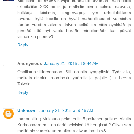
Blogissani oli 66666 kävijän kunniaksi arvontaa...hain esille
urheiluliike XXS boxin ja mallailin sinne suksia, sauvoja,
kelkkoja, luistimia, ongenvapoja ym urheiluliikkeen
tavaraa...kyllä boxilla on hyvät mahdollisuudet valmistua
tämän vuoden aikana...talven selkä on niiiin synkkää ja
pimeää että nyt vasta herään mineilemään kun päivät
viimeinkin pitenevät...
Reply
Anonymous
January 21, 2015 at 9:44 AM
Osallistun siiliarvontaan! Siilit on niin symppiksiä. Työn alla,
melkein ainakin, roomboxit tyttärelle ja pojalle :). t. Leena
Toivola
Reply
Unknown
January 21, 2015 at 9:46 AM
Ihanat siilit :) Muksuna pelastettiin 5 poikasen poikue. Vietiin
Korkeasaareen ...en tiedä selvisivätkö hengissä ? Olivat sen
meillä olo vuorokauden aikana aiwan ihania <3