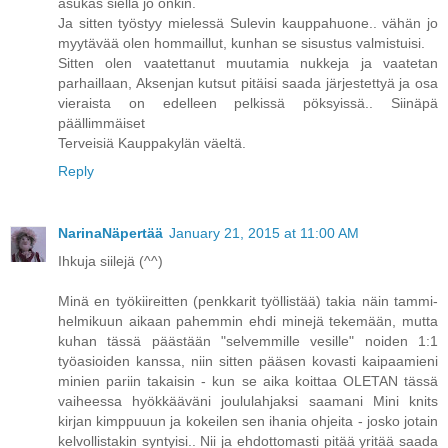
asukas siellä jo onkin.
Ja sitten työstyy mielessä Sulevin kauppahuone.. vähän jo
myytävää olen hommaillut, kunhan se sisustus valmistuisi.
Sitten olen vaatettanut muutamia nukkeja ja vaatetan
parhaillaan, Aksenjan kutsut pitäisi saada järjestettyä ja osa
vieraista on edelleen pelkissä pöksyissä.. Siinäpä
päällimmäiset
Terveisiä Kauppakylän väeltä.
Reply
NarinaNäpertää
January 21, 2015 at 11:00 AM
Ihkuja siilejä (^^)
Minä en työkiireitten (penkkarit työllistää) takia näin tammi-
helmikuun aikaan pahemmin ehdi minejä tekemään, mutta
kuhan tässä päästään "selvemmille vesille" noiden 1:1
työasioiden kanssa, niin sitten pääsen kovasti kaipaamieni
minien pariin takaisin - kun se aika koittaa OLETAN tässä
vaiheessa hyökkääväni joululahjaksi saamani Mini knits
kirjan kimppuuun ja kokeilen sen ihania ohjeita - josko jotain
kelvollistakin syntyisi.. Nii ja ehdottomasti pitää yritää saada