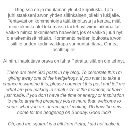
Blogissa on jo muutaman yli 500 kirjoitusta. Tätä
juhlistaakseni arvon yhden siilinkäisen jollekin lukijalle.
Tehtäväsi on kommentoida tätä kirjoitusta ja kertoa, mitä
minikokoista olet tekemässä tai tehnyt viime aikoina tai
vaikka minkä tekemisestä haaveilet, jos et vaikka juuri nyt
ole tekemässä mitään. Kommentoineiden joukosta arvon
siilille uuden kodin vaikkapa sunnuntai-iltana. Onnea
osallitujille!
Ai niin, ihastuttava orava on lahja Petralta, sitä en ole tehnyt.
There are over 500 posts in my blog. To celebrate this I'm
giving away one of the hedgehogs. If you want to take a
chance in winning this, please comment this post and tell me
what are you making in small size at the moment, or have
just made. If you don't have the time or energy or inspiration
to make anything presently you're more than welcome to
share what you are dreaming of making. I'll draw the new
home for the hedgehog on Sunday. Good luck!
Oh, and the squirrel is a gift from Petra, I did not make it.