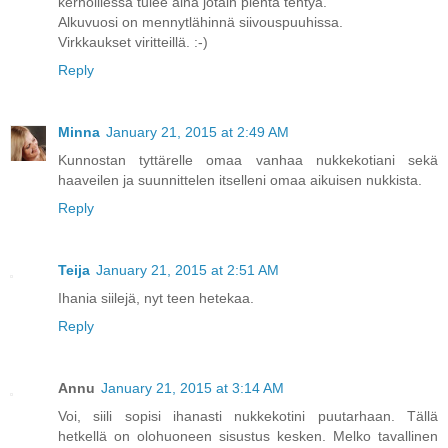
kerhoillessa tulee aina jotain pientä tehtyä.
Alkuvuosi on mennytlähinnä siivouspuuhissa.
Virkkaukset viritteillä. :-)
Reply
Minna
January 21, 2015 at 2:49 AM
Kunnostan tyttärelle omaa vanhaa nukkekotiani sekä
haaveilen ja suunnittelen itselleni omaa aikuisen nukkista.
Reply
Teija
January 21, 2015 at 2:51 AM
Ihania siilejä, nyt teen hetekaa.
Reply
Annu
January 21, 2015 at 3:14 AM
Voi, siili sopisi ihanasti nukkekotini puutarhaan. Tällä
hetkellä on olohuoneen sisustus kesken. Melko tavallinen