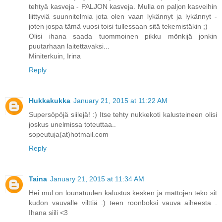
tehtyä kasveja - PALJON kasveja. Mulla on paljon kasveihin
liittyviä suunnitelmia jota olen vaan lykännyt ja lykännyt -
joten jospa tämä vuosi toisi tullessaan sitä tekemistäkin ;)
Olisi ihana saada tuommoinen pikku mönkijä jonkin
puutarhaan laitettavaksi...
Miniterkuin, Irina
Reply
Hukkakukka
January 21, 2015 at 11:22 AM
Supersöpöjä siilejä! :) Itse tehty nukkekoti kalusteineen olisi
joskus unelmissa toteuttaa..
sopeutuja(at)hotmail.com
Reply
Taina
January 21, 2015 at 11:34 AM
Hei mul on lounatuulen kalustus kesken ja mattojen teko sit
kudon vauvalle vilttiä :) teen roonboksi vauva aiheesta .
Ihana siili <3