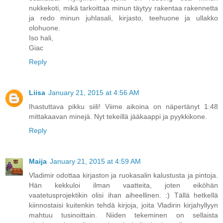
nukkekoti, mikä tarkoittaa minun täytyy rakentaa rakennetta
ja redo minun juhlasali, kirjasto, teehuone ja ullakko
olohuone.
Iso hali,
Giac
Reply
Liisa
January 21, 2015 at 4:56 AM
Ihastuttava pikku siili! Viime aikoina on näpertänyt 1:48
mittakaavan minejä. Nyt tekeillä jääkaappi ja pyykkikone.
Reply
Maija
January 21, 2015 at 4:59 AM
Vladimir odottaa kirjaston ja ruokasalin kalustusta ja pintoja.
Hän kekkuloi ilman vaatteita, joten eiköhän
vaatetusprojektikin olisi ihan aiheellinen. :) Tällä hetkellä
kiinnostaisi kuitenkin tehdä kirjoja, joita Vladirin kirjahyllyyn
mahtuu tusinoittain. Niiden tekeminen on sellaista