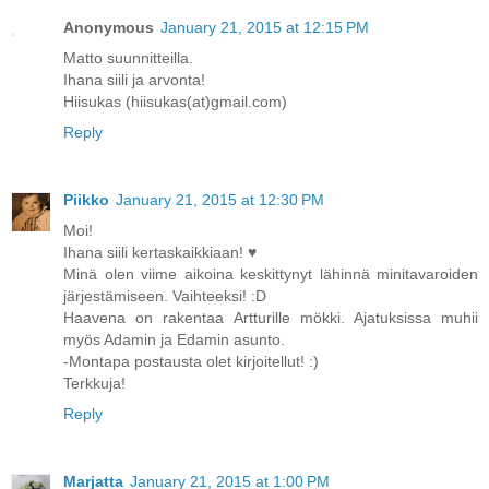
Anonymous
January 21, 2015 at 12:15 PM
Matto suunnitteilla.
Ihana siili ja arvonta!
Hiisukas (hiisukas(at)gmail.com)
Reply
Piikko
January 21, 2015 at 12:30 PM
Moi!
Ihana siili kertaskaikkiaan! ♥
Minä olen viime aikoina keskittynyt lähinnä minitavaroiden
järjestämiseen. Vaihteeksi! :D
Haavena on rakentaa Artturille mökki. Ajatuksissa muhii
myös Adamin ja Edamin asunto.
-Montapa postausta olet kirjoitellut! :)
Terkkuja!
Reply
Marjatta
January 21, 2015 at 1:00 PM