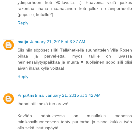
ydinperheen koti 90-luvulla. :) Haaveina vielä joskus
rakentaa ihana maanalainen koti jollekin eläinperheelle
(pupuille, ketuille?).
Reply
maija
January 21, 2015 at 3:37 AM
Siis niin söpöset siilit! Tällähetkellä suunnittelen Villa Rosen
pihaa ja parveketta, myös tallille on luvassa
heiniensäilytyspaikkaa ja muuta ♥ tuollainen söpö siili olisi
aivan ihana kyllä voittaa!
Reply
PirjaKristiina
January 21, 2015 at 3:42 AM
Ihanat siilit sekä tuo orava!
Kevään odotuksessa on minullakin menossa
minikasvihuoneeseen tehty puutarha ja sinne kukkia työn
alla sekä istutuspöytä