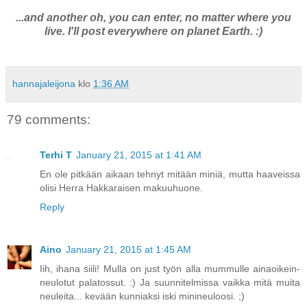
...and another oh, you can enter, no matter where you
live. I'll post everywhere on planet Earth. :)
hannajaleijona
klo
1:36 AM
79 comments:
Terhi T
January 21, 2015 at 1:41 AM
En ole pitkään aikaan tehnyt mitään miniä, mutta haaveissa
olisi Herra Hakkaraisen makuuhuone.
Reply
Aino
January 21, 2015 at 1:45 AM
Iih, ihana siili! Mulla on just työn alla mummulle ainaoikein-
neulotut palatossut. :) Ja suunnitelmissa vaikka mitä muita
neuleita... kevään kunniaksi iski minineuloosi. ;)