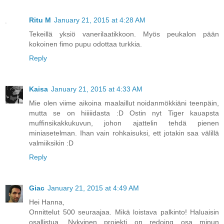
Ritu M
January 21, 2015 at 4:28 AM
Tekeillä yksiö vanerilaatikkoon. Myös peukalon pään
kokoinen fimo pupu odottaa turkkia.
Reply
Kaisa
January 21, 2015 at 4:33 AM
Mie olen viime aikoina maalaillut noidanmökkiäni teenpäin,
mutta se on hiiiiidasta :D Ostin nyt Tiger kauapsta
muffinsikakkukuvun, johon ajattelin tehdä pienen
miniasetelman. Ihan vain rohkaisuksi, ett jotakin saa välillä
valmiiksikin :D
Reply
Giac
January 21, 2015 at 4:49 AM
Hei Hanna,
Onnittelut 500 seuraajaa. Mikä loistava palkinto! Haluaisin
osallistua. Nykyinen projekti on redoing osa minun