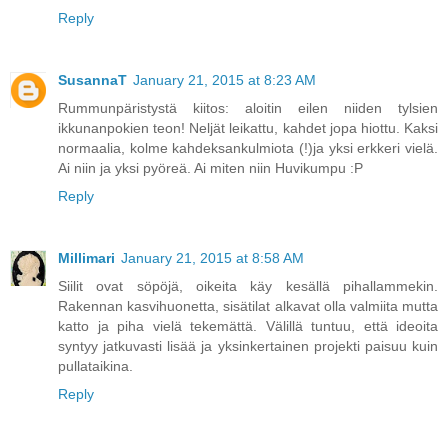
Reply
SusannaT
January 21, 2015 at 8:23 AM
Rummunpäristystä kiitos: aloitin eilen niiden tylsien
ikkunanpokien teon! Neljät leikattu, kahdet jopa hiottu. Kaksi
normaalia, kolme kahdeksankulmiota (!)ja yksi erkkeri vielä.
Ai niin ja yksi pyöreä. Ai miten niin Huvikumpu :P
Reply
Millimari
January 21, 2015 at 8:58 AM
Siilit ovat söpöjä, oikeita käy kesällä pihallammekin.
Rakennan kasvihuonetta, sisätilat alkavat olla valmiita mutta
katto ja piha vielä tekemättä. Välillä tuntuu, että ideoita
syntyy jatkuvasti lisää ja yksinkertainen projekti paisuu kuin
pullataikina.
Reply