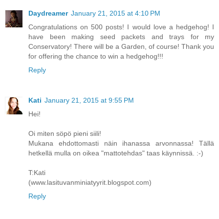
Daydreamer
January 21, 2015 at 4:10 PM
Congratulations on 500 posts! I would love a hedgehog! I
have been making seed packets and trays for my
Conservatory! There will be a Garden, of course! Thank you
for offering the chance to win a hedgehog!!!
Reply
Kati
January 21, 2015 at 9:55 PM
Hei!
Oi miten söpö pieni siili!
Mukana ehdottomasti näin ihanassa arvonnassa! Tällä
hetkellä mulla on oikea "mattotehdas" taas käynnissä. :-)
T:Kati
(www.lasituvanminiatyyrit.blogspot.com)
Reply