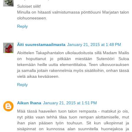
Suloiset siilit!
Minulla on hitaasti valmistumassa pönttöuuni Marjatan talon
olohuoneeseen.
Reply
Äiti suurestamaailmasta
January 21, 2015 at 1:48 PM
Aloittelen Takapihantalon ulkolaudoitusta sillä Madam Mailis
on hoputtanut jo pitkään miestään Sutenööri Suloa
tekemään heille uutta elementtitaloa. Teen ulkovuorauksen
ja samalla joitain rakennelmia myös sisätiloihin, onhan tässä
vielä aikaa kevääseen.
Reply
Aikun Ihana
January 21, 2015 at 1:51 PM
Mää tässä haaveilen tuon talon rempasta - matskut jo ois,
nyt pitäs vaan tehhä tilaa tuon rempan alottamiselle, mut
ihan pian pääsen työn touhuun. Sit kun ulkopinnat ja
sisäpinnat on kunnossa alan suunnitella huonejakoa ja