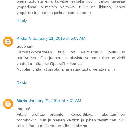
pienimuotoista eikä tarvitse levitellä kovin paljon tavaraa
ympäriinsä. Viimeisin valmiiksi tullut on ikkuna, jonka
ympärille tulee ehkä joskus pienoishuone.
Reply
Kikka N
January 21, 2015 at 5:08 AM
Söpö siili!
Sammakkoperheen talo on valmistunut joulukuun
puolivälissä. Osa juoneen kuuluvista sammakoista on vielä
vaatettamatta...siinäpä sitä tekemistä.
Nyt olen yrittänyt siivota ja järjestää tuota "verstasta" :)
Reply
Maria
January 21, 2015 at 5:31 AM
Ihanaa!
Pitäisi aloittaa pikimiten konserttilavan rakentaminen
roomboxiin. Niin ja pienen keittiön ja pihan tekeminen. Siili
oliskin ihana tuhisemaan sille pihalle ❤️