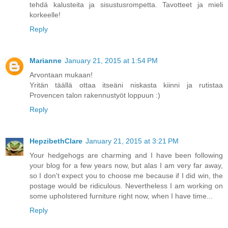
tehdä kalusteita ja sisustusrompetta. Tavotteet ja mieli
korkeelle!
Reply
Marianne
January 21, 2015 at 1:54 PM
Arvontaan mukaan!
Yritän täällä ottaa itseäni niskasta kiinni ja rutistaa
Provencen talon rakennustyöt loppuun :)
Reply
HepzibethClare
January 21, 2015 at 3:21 PM
Your hedgehogs are charming and I have been following
your blog for a few years now, but alas I am very far away,
so I don't expect you to choose me because if I did win, the
postage would be ridiculous. Nevertheless I am working on
some upholstered furniture right now, when I have time...
Reply