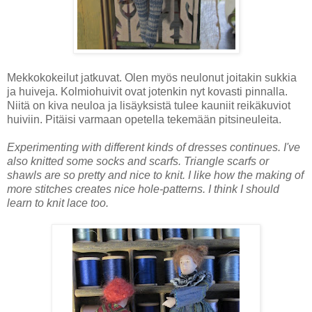
Mekkokokeilut jatkuvat. Olen myös neulonut joitakin sukkia
ja huiveja. Kolmiohuivit ovat jotenkin nyt kovasti pinnalla.
Niitä on kiva neuloa ja lisäyksistä tulee kauniit reikäkuviot
huiviin. Pitäisi varmaan opetella tekemään pitsineuleita.
Experimenting with different kinds of dresses continues. I've
also knitted some socks and scarfs. Triangle scarfs or
shawls are so pretty and nice to knit. I like how the making of
more stitches creates nice hole-patterns. I think I should
learn to knit lace too.